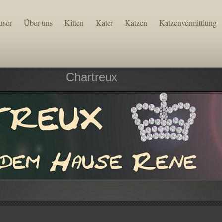
user
Über uns
Kitten
Kater
Katzen
Katzenvermittlung
Chartreux