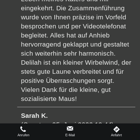
eingekehrt. Die Zusammenführung
wurde von Ihnen präzise im Vorfeld
besprochen und per Videotelefonat
begleitet. Alles hat auf Anhieb
hervorragend geklappt und gestaltet
sich weiterhin sehr harmonisch.
Delilah ist ein kleiner Wirbelwind, der
stets gute Laune verbreitet und für
positive Überraschungen sorgt.
Vielen Dank für die kleine, gut
sozialisierte Maus!
Sarah K.
(
Sonntag, 25. Juni 2023 19:44
)
Liebe Familie Reichmann,
Anrufen
E-Mail
Anfahrt